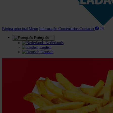
(actual)
Página principal
Menu
Informação
Comentários
Contacto
Português
Nederlands
English
Deutsch