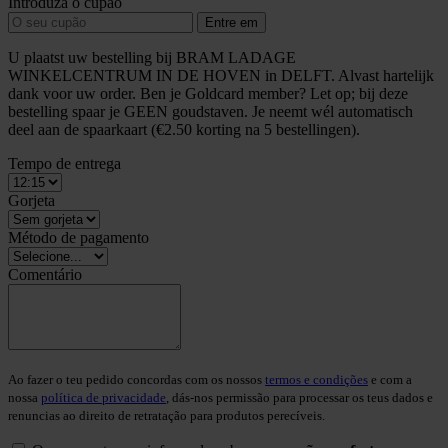
Introduza o cupão
Entre em
U plaatst uw bestelling bij BRAM LADAGE
WINKELCENTRUM IN DE HOVEN in DELFT. Alvast hartelijk
dank voor uw order. Ben je Goldcard member? Let op; bij deze
bestelling spaar je GEEN goudstaven. Je neemt wél automatisch
deel aan de spaarkaart (€2.50 korting na 5 bestellingen).
Tempo de entrega
Gorjeta
Método de pagamento
Comentário
Ao fazer o teu pedido concordas com os nossos
termos e condições
e com a
nossa
política de privacidade
, dás-nos permissão para processar os teus dados e
renuncias ao direito de retratação para produtos perecíveis.