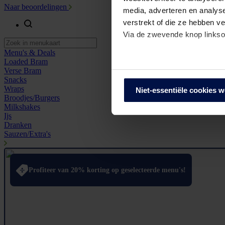
Naar beoordelingen
media, adverteren en analys
verstrekt of die ze hebben v
Via de zwevende knop linkso
Menu's & Deals
Loaded Bram
We werken samen met
68 d
Verse Bram
Snacks
Wraps
Niet-essentiële cookies 
Broodjes/Burgers
Milkshakes
Ijs
Dranken
Sauzen/Extra's
Profiteer van 20% korting op geselecteerde menu's!