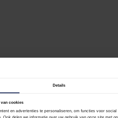
ingen!
Details
 van cookies
ent en advertenties te personaliseren, om functies voor social
ar het zelf!
. Ook delen we informatie over uw gebruik van onze site met on