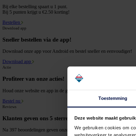
Bij elke bestelling spaart u 1 punt.
Bij 5 punten krijgt u €2.50 korting!
Bestellen
Download app
Sneller bestellen via de app!
Download onze app voor Android en bestel sneller en eenvoudiger!
Download app
Actie
Profiteer van onze acties!
Houd onze website en app in de gaten voor nieuwe acties en aanbied
Toestemming
Bestel nu
Reviews
Klanten geven ons 5 sterren!
Deze website maakt gebruik
We gebruiken cookies om cont
Na 397 beoordelingen geven onze klanten ons 5 sterren. Bestel en erva
websiteverkeer te analyseren